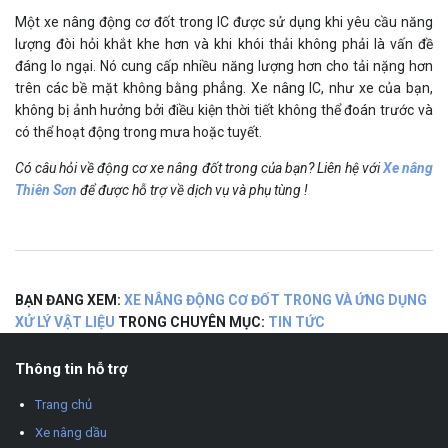
Một xe nâng động cơ đốt trong IC được sử dụng khi yêu cầu năng
lượng đòi hỏi khắt khe hơn và khi khói thải không phải là vấn đề
đáng lo ngại. Nó cung cấp nhiều năng lượng hơn cho tải nặng hơn
trên các bề mặt không bằng phẳng. Xe nâng IC, như xe của bạn,
không bị ảnh hưởng bởi điều kiện thời tiết không thể đoán trước và
có thể hoạt động trong mưa hoặc tuyết.
Có câu hỏi về động cơ xe nâng đốt trong của bạn?
Liên hệ với
Xe nâng
Thiên Sơn
để được hỗ trợ về
dịch vụ
và
phụ tùng
!
BẠN ĐANG XEM:
XE NÂNG ĐỘNG CƠ ĐỐT TRONG VÀ ỨNG DỤNG
XỬ LÝ VẬT LIỆU
TRONG CHUYÊN MỤC:
TIN TỨC
Thông tin hỗ trợ
Trang chủ
Xe nâng dầu