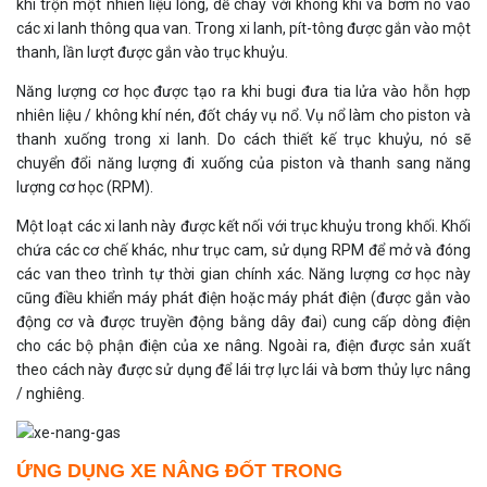
khí trộn một nhiên liệu lỏng, dễ cháy với không khí và bơm nó vào
các xi lanh thông qua van. Trong xi lanh, pít-tông được gắn vào một
thanh, lần lượt được gắn vào trục khuỷu.
Năng lượng cơ học được tạo ra khi bugi đưa tia lửa vào hỗn hợp
nhiên liệu / không khí nén, đốt cháy vụ nổ. Vụ nổ làm cho piston và
thanh xuống trong xi lanh. Do cách thiết kế trục khuỷu, nó sẽ
chuyển đổi năng lượng đi xuống của piston và thanh sang năng
lượng cơ học (RPM).
Một loạt các xi lanh này được kết nối với trục khuỷu trong khối. Khối
chứa các cơ chế khác, như trục cam, sử dụng RPM để mở và đóng
các van theo trình tự thời gian chính xác. Năng lượng cơ học này
cũng điều khiển máy phát điện hoặc máy phát điện (được gắn vào
động cơ và được truyền động bằng dây đai) cung cấp dòng điện
cho các bộ phận điện của xe nâng. Ngoài ra, điện được sản xuất
theo cách này được sử dụng để lái trợ lực lái và bơm thủy lực nâng
/ nghiêng.
ỨNG DỤNG XE NÂNG ĐỐT TRONG