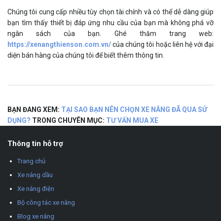
Chúng tôi cung cấp nhiều tùy chọn tài chính và có thể dễ dàng giúp
bạn tìm thấy thiết bị đáp ứng nhu cầu của bạn mà không phá vỡ
ngân sách của bạn.
Ghé thăm trang web:
https://xenangthienson.com.vn/
của chúng tôi
hoặc
liên hệ với đại
diện bán hàng của chúng tôi
để biết thêm thông tin.
BẠN ĐANG XEM:
TẠI SAO BẠN NÊN CHỌN XE NÂNG ĐÃ QUA SỬ
DỤNG?
TRONG CHUYÊN MỤC:
TƯ VẤN MUA XE
Thông tin hỗ trợ
Trang chủ
Xe nâng dầu
Xe nâng điện
Bộ công tác xe nâng
Blog xe nâng