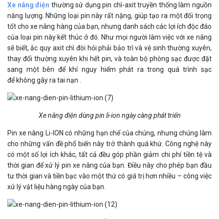
Xe nâng điện
thường sử dụng pin chì-axit truyền thống làm nguồn
năng lượng. Những loại pin này rất nặng, giúp tạo ra một đối trọng
tốt cho xe nâng hàng của bạn, nhưng danh sách các lợi ích độc đáo
của loại pin này kết thúc ở đó. Như mọi người làm việc với xe nâng
sẽ biết, ắc quy axit chì đòi hỏi phải bảo trì và vệ sinh thường xuyên,
thay đổi thường xuyên khi hết pin, và toàn bộ phòng sạc được đặt
sang một bên để khí nguy hiểm phát ra trong quá trình sạc
để
không gây ra tai nạn
.
Xe nâng điện dùng pin li-ion ngày càng phát triển
Pin xe nâng Li-ION có những hạn chế của chúng, nhưng chúng làm
cho những vấn đề phổ biến này trở thành quá khứ. Công nghệ này
có một số lợi ích khác, tất cả đều góp phần
giảm chi phí tiền tệ và
thời gian
để xử lý pin xe nâng của bạn. Điều này cho phép bạn đầu
tư thời gian và tiền bạc vào một thứ có giá trị hơn nhiều – công việc
xử lý vật liệu hàng ngày của bạn.