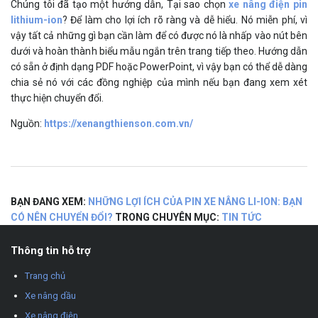
Chúng tôi đã tạo một hướng dẫn,
Tại sao chọn
xe nâng điện pin
lithium-ion
?
Để làm cho lợi ích rõ ràng và dễ hiểu. Nó miễn phí, vì
vậy tất cả những gì bạn cần làm để có được nó là nhấp vào nút bên
dưới và hoàn thành biểu mẫu ngắn trên trang tiếp theo. Hướng dẫn
có sẵn ở định dạng PDF hoặc PowerPoint, vì vậy bạn có thể dễ dàng
chia sẻ nó với các đồng nghiệp của mình nếu bạn đang xem xét
thực hiện chuyển đổi.
Nguồn:
https://xenangthienson.com.vn/
BẠN ĐANG XEM:
NHỮNG LỢI ÍCH CỦA PIN XE NÂNG LI-ION: BẠN
CÓ NÊN CHUYỂN ĐỔI?
TRONG CHUYÊN MỤC:
TIN TỨC
Thông tin hỗ trợ
Trang chủ
Xe nâng dầu
Xe nâng điện